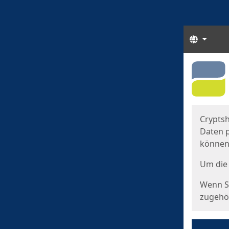
Sprach
Start
Starts
Cryptsh
Daten p
können
Um die 
Wenn Si
zugehör