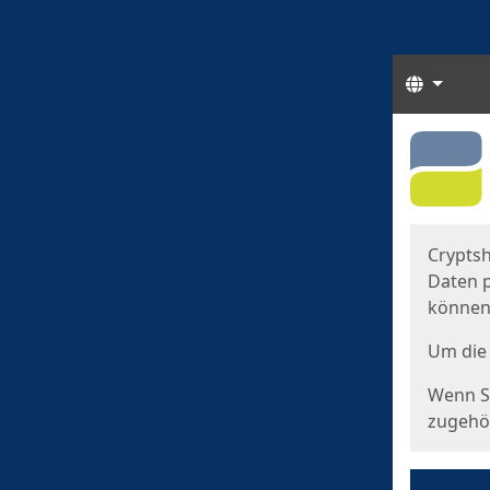
Sprach
Start
Starts
Cryptsh
Daten p
können
Um die 
Wenn Si
zugehör