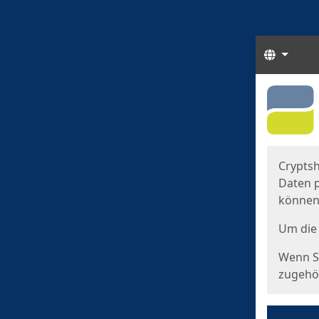
Sprach
Start
Starts
Cryptsh
Daten p
können
Um die 
Wenn Si
zugehör