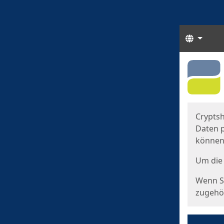
Sprach
Start
Starts
Cryptsh
Daten p
können
Um die 
Wenn Si
zugehör