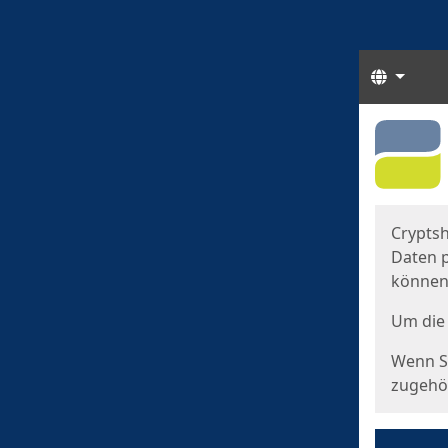
Sprach
Start
Starts
Cryptsh
Daten p
können
Um die 
Wenn Si
zugehör