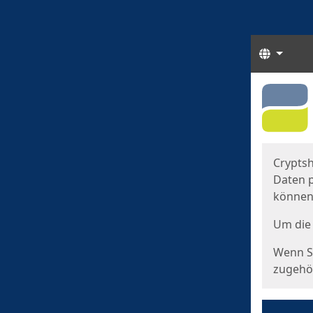
Sprach
Start
Starts
Cryptsh
Daten p
können
Um die 
Wenn Si
zugehör