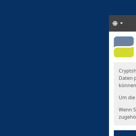
Sprach
Start
Starts
Cryptsh
Daten p
können
Um die 
Wenn Si
zugehör