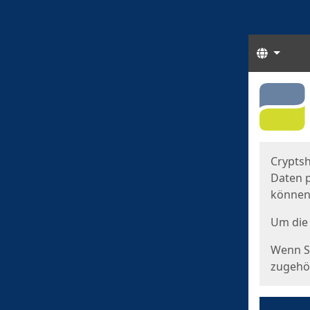
Sprach
Start
Starts
Cryptsh
Daten p
können
Um die 
Wenn Si
zugehör