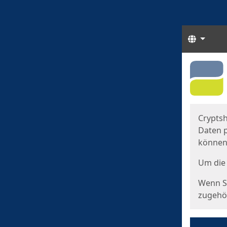
Sprach
Start
Starts
Cryptsh
Daten p
können
Um die 
Wenn Si
zugehör