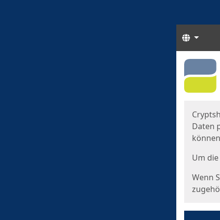
Sprach
Start
Starts
Cryptsh
Daten p
können
Um die 
Wenn Si
zugehör