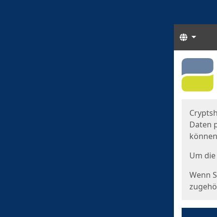
Sprach
Start
Starts
Cryptsh
Daten p
können
Um die 
Wenn Si
zugehör