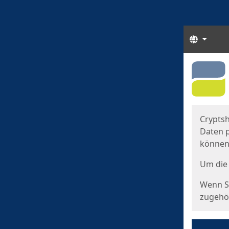
Sprach
Start
Starts
Cryptsh
Daten p
können
Um die 
Wenn Si
zugehör