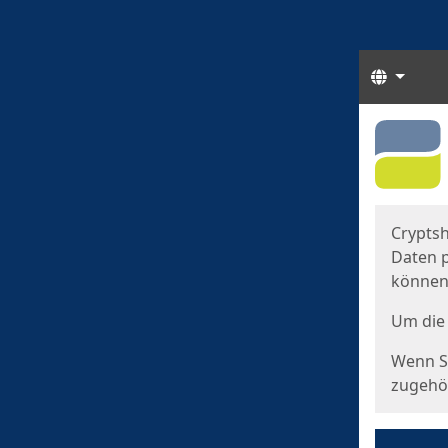
Sprach
Start
Starts
Cryptsh
Daten p
können
Um die 
Wenn Si
zugehör