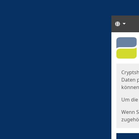
Sprach
Start
Starts
Cryptsh
Daten p
können
Um die 
Wenn Si
zugehör