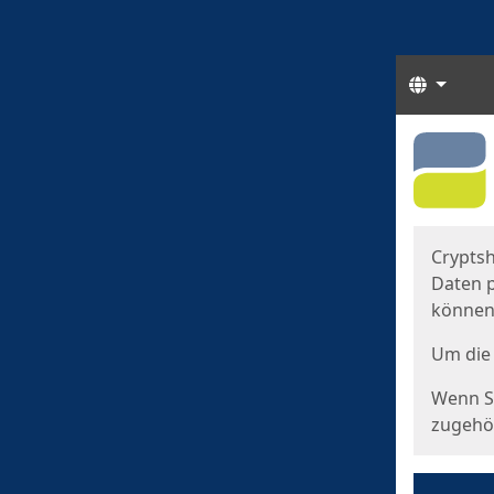
Sprach
Start
Starts
Cryptsh
Daten p
können
Um die 
Wenn Si
zugehör