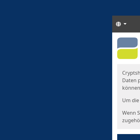
Sprach
Start
Starts
Cryptsh
Daten p
können
Um die 
Wenn Si
zugehör