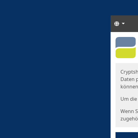
Sprach
Start
Starts
Cryptsh
Daten p
können
Um die 
Wenn Si
zugehör