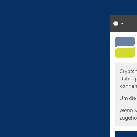
Sprach
Start
Starts
Cryptsh
Daten p
können
Um die 
Wenn Si
zugehör