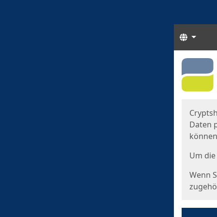
Sprach
Start
Starts
Cryptsh
Daten p
können
Um die 
Wenn Si
zugehör