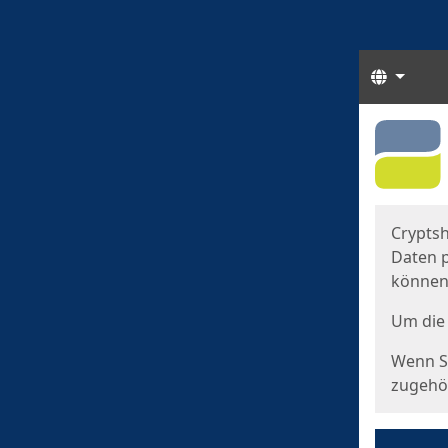
Sprach
Start
Starts
Cryptsh
Daten p
können
Um die 
Wenn Si
zugehör