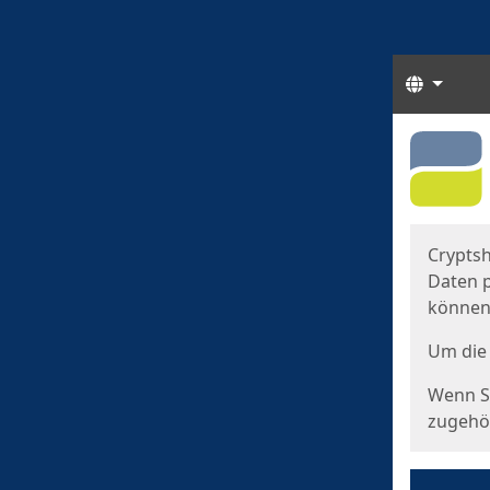
Sprach
Start
Starts
Cryptsh
Daten p
können
Um die 
Wenn Si
zugehör