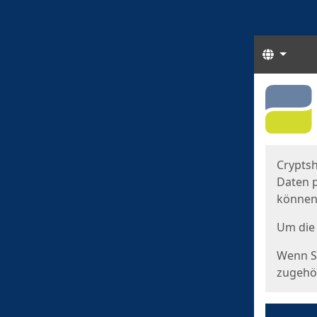
Sprach
Start
Starts
Cryptsh
Daten p
können
Um die 
Wenn Si
zugehör