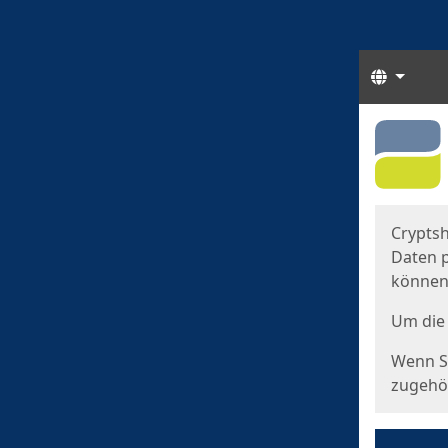
Sprach
Start
Starts
Cryptsh
Daten p
können
Um die 
Wenn Si
zugehör