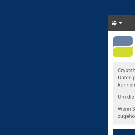
Sprach
Start
Starts
Cryptsh
Daten p
können
Um die 
Wenn Si
zugehör