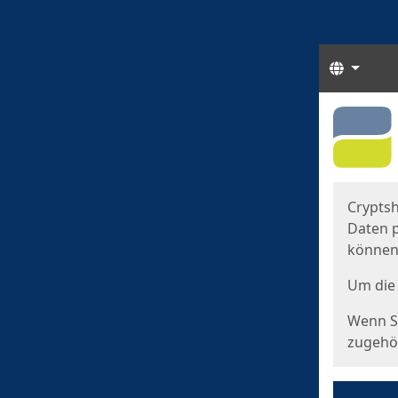
Sprach
Start
Starts
Cryptsh
Daten p
können
Um die 
Wenn Si
zugehör