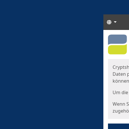
Sprach
Start
Starts
Cryptsh
Daten p
können
Um die 
Wenn Si
zugehör