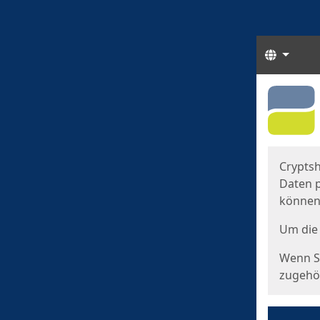
Sprach
Start
Starts
Cryptsh
Daten p
können
Um die 
Wenn Si
zugehör