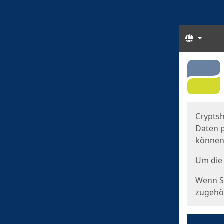
Sprach
Start
Starts
Cryptsh
Daten p
können
Um die 
Wenn Si
zugehör