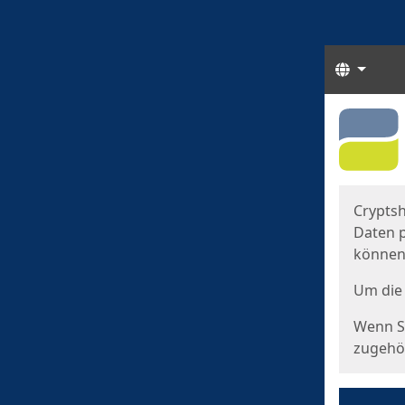
Sprach
Start
Starts
Cryptsh
Daten p
können
Um die 
Wenn Si
zugehör