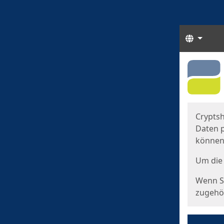
Sprach
Start
Starts
Cryptsh
Daten p
können
Um die 
Wenn Si
zugehör