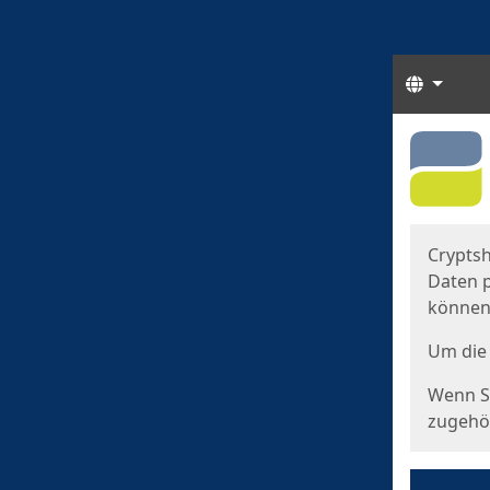
Sprach
Start
Starts
Cryptsh
Daten p
können
Um die 
Wenn Si
zugehör