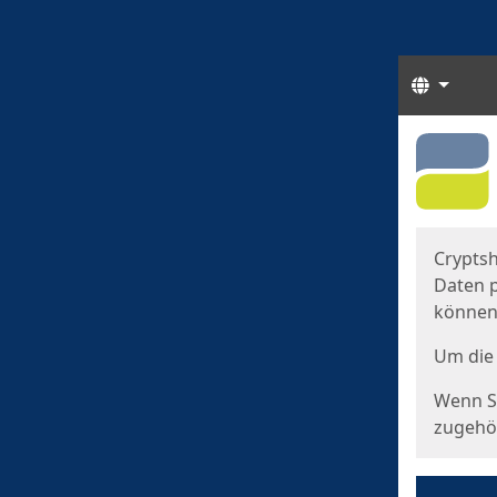
Sprach
Start
Starts
Cryptsh
Daten p
können
Um die 
Wenn Si
zugehör