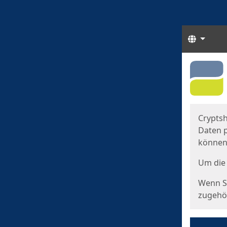
Sprach
Start
Starts
Cryptsh
Daten p
können
Um die 
Wenn Si
zugehör