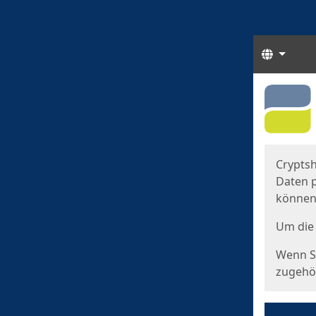
Sprach
Start
Starts
Cryptsh
Daten p
können
Um die 
Wenn Si
zugehör