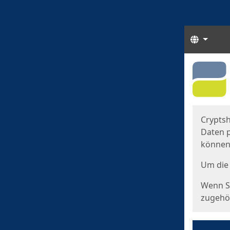
Sprach
Start
Starts
Cryptsh
Daten p
können
Um die 
Wenn Si
zugehör