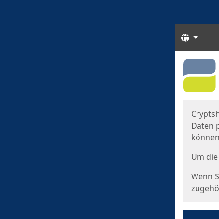
Sprach
Start
Starts
Cryptsh
Daten p
können
Um die 
Wenn Si
zugehör