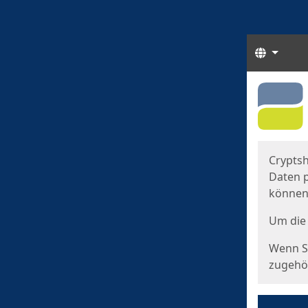
Sprach
Start
Starts
Cryptsh
Daten p
können
Um die 
Wenn Si
zugehör