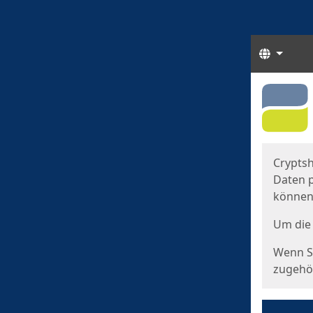
Sprach
Start
Starts
Cryptsh
Daten p
können
Um die 
Wenn Si
zugehör