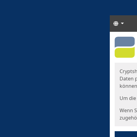
Sprach
Start
Starts
Cryptsh
Daten p
können
Um die 
Wenn Si
zugehör