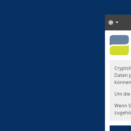
Sprach
Start
Starts
Cryptsh
Daten p
können
Um die 
Wenn Si
zugehör