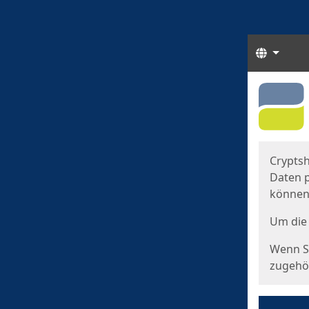
Sprach
Start
Starts
Cryptsh
Daten p
können
Um die 
Wenn Si
zugehör