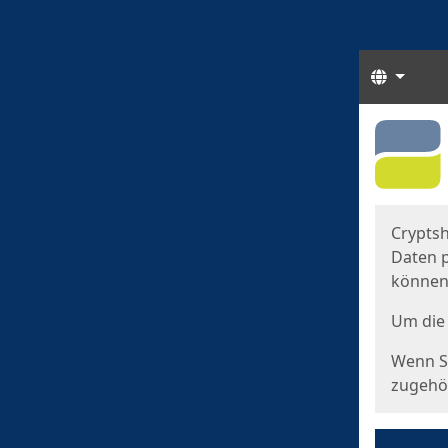
Sprach
Start
Starts
Cryptsh
Daten p
können
Um die 
Wenn Si
zugehör