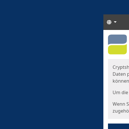
Sprach
Start
Starts
Cryptsh
Daten p
können
Um die 
Wenn Si
zugehör