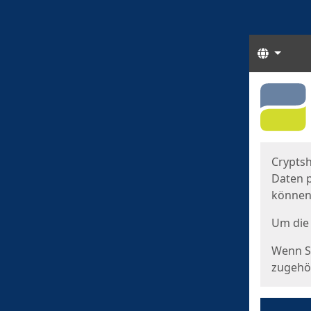
Sprach
Start
Starts
Cryptsh
Daten p
können
Um die 
Wenn Si
zugehör