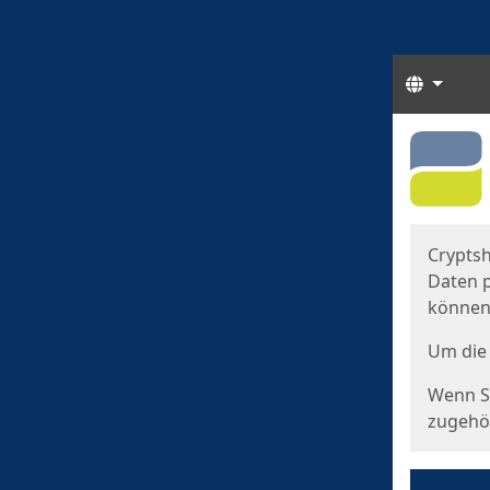
Sprach
Start
Starts
Cryptsh
Daten p
können
Um die 
Wenn Si
zugehör