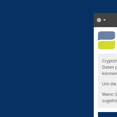
Sprach
Start
Starts
Cryptsh
Daten p
können
Um die 
Wenn Si
zugehör