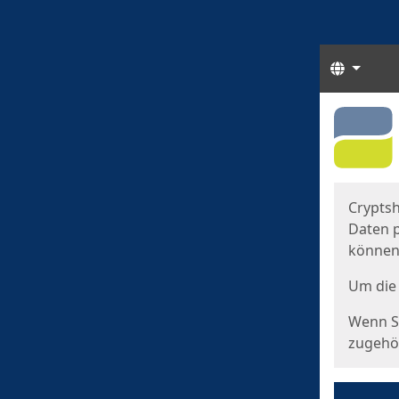
Sprach
Start
Starts
Cryptsh
Daten p
können
Um die 
Wenn Si
zugehör