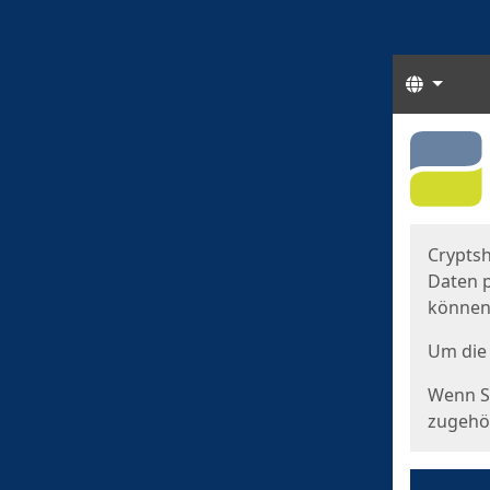
Sprach
Start
Starts
Cryptsh
Daten p
können
Um die 
Wenn Si
zugehör