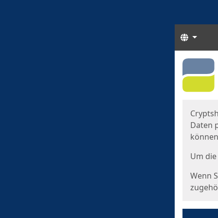
Sprach
Start
Starts
Cryptsh
Daten p
können
Um die 
Wenn Si
zugehör