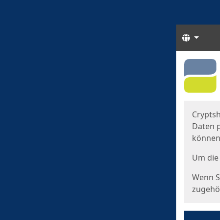
Sprach
Start
Starts
Cryptsh
Daten p
können
Um die 
Wenn Si
zugehör